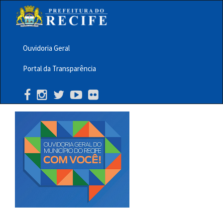
Pular
para
o
conteúdo
principal
Ouvidoria Geral
Menu
Portal da Transparência
Barra
Topo
PCR
Buscar