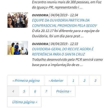
Encontro reuniu mais de 300 pessoas, em Foz
do Iguaçu-PR, representando i ...
|
04/04/2019 - 12:34
OUVIDORIA
EQUIPE DA OUVIDORIA PARTICIPA DA
CONFRASOCIAL PROMOVIDA PELA SEGOV
O dia 20.12.17 foi diferente para a equipe da
Ouvidoria, foi um dia para prat ...
|
04/04/2019 - 12:33
OUVIDORIA
OUVIDORIA-GERAL DO RECIFE AGORA É
REFERÊNCIA PARA O SANTA CRUZ
Trabalho desenvolvido pela PCR servirá como
base para a implantação de es ...
Paginação
Primeira
« Primeira página
Página
‹ Anterior
Página
1
Página
2
Página
3
página
anterior
Página
4
Página
5
Página
6
Página
7
Próxima
Próxima ›
atual
página
Última
Última página »
página