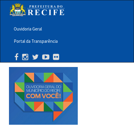
Pular
para
o
conteúdo
principal
Ouvidoria Geral
Menu
Portal da Transparência
Barra
Topo
PCR
Buscar