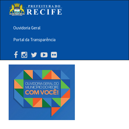
Pular
para
o
conteúdo
principal
Ouvidoria Geral
Menu
Portal da Transparência
Barra
Topo
PCR
Buscar