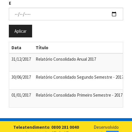
E
Aplicar
Data
Título
A
31/12/2017
Relatório Consolidado Anual 2017
30/06/2017
Relatório Consolidado Segundo Semestre - 2017
01/01/2017
Relatório Consolidado Primeiro Semestre - 2017
Teleatendimento
:
0800 281 0040
Desenvolvido