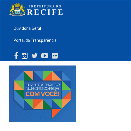
Pular
para
o
conteúdo
principal
Ouvidoria Geral
Menu
Portal da Transparência
Barra
Topo
PCR
Buscar