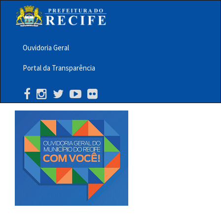
Pular
para
o
conteúdo
principal
Ouvidoria Geral
Menu
Portal da Transparência
Barra
Topo
PCR
Buscar