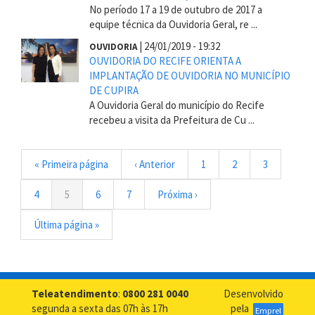
No período 17 a 19 de outubro de 2017 a
equipe técnica da Ouvidoria Geral, re ...
|
24/01/2019 - 19:32
OUVIDORIA
OUVIDORIA DO RECIFE ORIENTA A
IMPLANTAÇÃO DE OUVIDORIA NO MUNICÍPIO
DE CUPIRA
A Ouvidoria Geral do município do Recife
recebeu a visita da Prefeitura de Cu ...
Paginação
Primeira
« Primeira página
Página
‹ Anterior
Página
1
Página
2
Página
3
página
anterior
Página
4
Página
5
Página
6
Página
7
Próxima
Próxima ›
atual
página
Última
Última página »
página
Teleatendimento
:
0800 281 0040
Desenvolvido
segunda a sexta das 07h às 17h
pela
Emprel