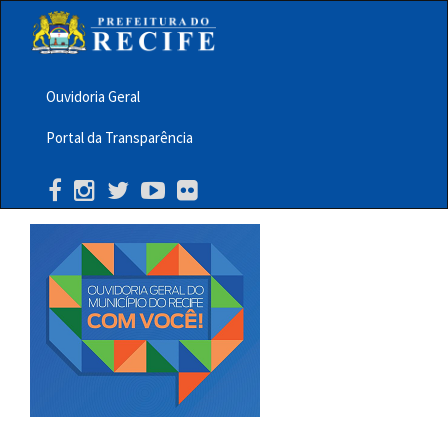
Pular
para
o
conteúdo
principal
Ouvidoria Geral
Menu
Portal da Transparência
Barra
Topo
PCR
Buscar