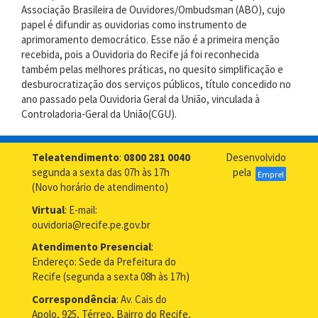
Associação Brasileira de Ouvidores/Ombudsman (ABO), cujo
papel é difundir as ouvidorias como instrumento de
aprimoramento democrático. Esse não é a primeira menção
recebida, pois a Ouvidoria do Recife já foi reconhecida
também pelas melhores práticas, no quesito simplificação e
desburocratização dos serviços públicos, título concedido no
ano passado pela Ouvidoria Geral da União, vinculada à
Controladoria-Geral da União(CGU).
Teleatendimento
:
0800 281 0040
Desenvolvido
segunda a sexta das 07h às 17h
pela
Emprel
(Novo horário de atendimento)
Virtual
: E-mail:
ouvidoria@recife.pe.gov.br
Atendimento Presencial
:
Endereço: Sede da Prefeitura do
Recife (segunda a sexta 08h às 17h)
Correspondência
: Av. Cais do
Apolo, 925, Térreo, Bairro do Recife,