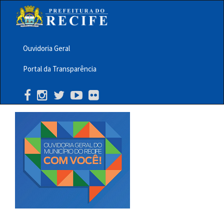
Pular
para
o
conteúdo
principal
Ouvidoria Geral
Menu
Portal da Transparência
Barra
Topo
PCR
Buscar