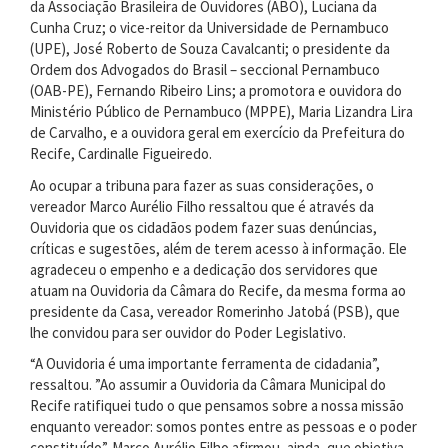
da Associação Brasileira de Ouvidores (ABO), Luciana da
Cunha Cruz; o vice-reitor da Universidade de Pernambuco
(UPE), José Roberto de Souza Cavalcanti; o presidente da
Ordem dos Advogados do Brasil – seccional Pernambuco
(OAB-PE), Fernando Ribeiro Lins; a promotora e ouvidora do
Ministério Público de Pernambuco (MPPE), Maria Lizandra Lira
de Carvalho, e a ouvidora geral em exercício da Prefeitura do
Recife, Cardinalle Figueiredo.
Ao ocupar a tribuna para fazer as suas considerações, o
vereador Marco Aurélio Filho ressaltou que é através da
Ouvidoria que os cidadãos podem fazer suas denúncias,
críticas e sugestões, além de terem acesso à informação. Ele
agradeceu o empenho e a dedicação dos servidores que
atuam na Ouvidoria da Câmara do Recife, da mesma forma ao
presidente da Casa, vereador Romerinho Jatobá (PSB), que
lhe convidou para ser ouvidor do Poder Legislativo.
“A Ouvidoria é uma importante ferramenta de cidadania”,
ressaltou. ”Ao assumir a Ouvidoria da Câmara Municipal do
Recife ratifiquei tudo o que pensamos sobre a nossa missão
enquanto vereador: somos pontes entre as pessoas e o poder
constituído”. Marco Aurélio Filho afirmou, ainda, que objetiva