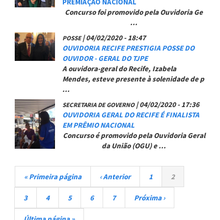
PREMIAÇÃO NACIONAL
Concurso
foi
promovido pela Ouvidoria Ge
...
|
04/02/2020 - 18:47
POSSE
OUVIDORIA RECIFE PRESTIGIA POSSE DO
OUVIDOR - GERAL DO TJPE
A ouvidora-geral do Recife, Izabela
Mendes, esteve presente à solenidade de p
...
|
04/02/2020 - 17:36
SECRETARIA DE GOVERNO
OUVIDORIA GERAL DO RECIFE É FINALISTA
EM PRÊMIO NACIONAL
Concurso é promovido pela Ouvidoria Geral
da União (OGU) e ...
Paginação
Primeira
« Primeira página
Página
‹ Anterior
Página
1
Página
2
página
anterior
atual
Página
3
Página
4
Página
5
Página
6
Página
7
Próxima
Próxima ›
página
Última
Última página »