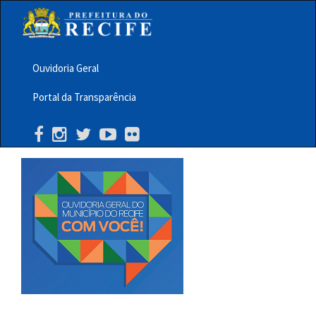
Pular
para
o
conteúdo
principal
Ouvidoria Geral
Menu
Portal da Transparência
Barra
Topo
PCR
Buscar