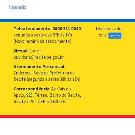
Veja mais
sobre
Ouvidoria
do
Recife
Teleatendimento
:
0800 281 0040
Desenvolvido
prestigia
segunda a sexta das 07h às 17h
pela
Emprel
a
(Novo horário de atendimento)
inauguração
Virtual
: E-mail:
da
ouvidoria@recife.pe.gov.br
Ouvidoria
das
Atendimento Presencial
:
Mulheres
Endereço: Sede da Prefeitura do
do
Recife (segunda a sexta 08h às 17h)
MPPE
Correspondência
: Av. Cais do
Apolo, 925, Térreo, Bairro do Recife,
Recife / PE - CEP: 50030-903