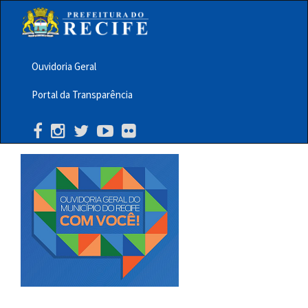
Pular
para
o
conteúdo
principal
Ouvidoria Geral
Menu
Portal da Transparência
Barra
Topo
PCR
Buscar