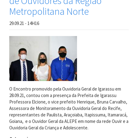
de Ouvidores da Região
a
Metropolitana Norte
inauguração
da
29.09.21 - 14H16
Ouvidoria
das
Mulheres
do
MPPE
O Encontro promovido pela Ouvidoria Geral de Igarassu em
28.09.21, contou com a presença da Prefeita de Igarassu
Professora Elcione, o vice prefeito Henrique, Bruna Carvalho,
Assessora de Monitoramento da Ouvidoria Geral do Recife,
representantes de Paulista, Araçoiaba, Itapissuma, Itamaracá,
Goiana, e o Ouvidor Geral da ALEPE em nome da rede Ouvir e a
Ouvidoria Geral da Criança e Adolescente.