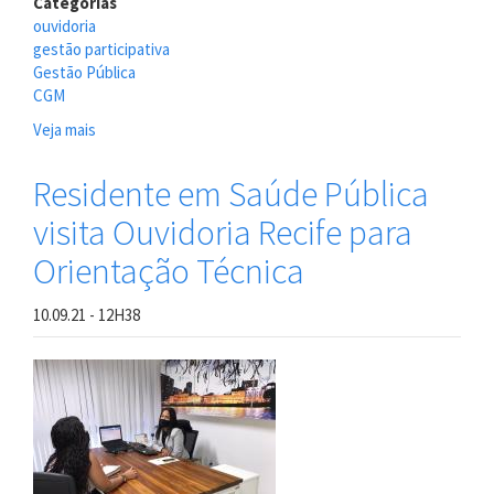
Categorias
ouvidoria
gestão participativa
Gestão Pública
CGM
Veja mais
sobre
OGMR
participa
Residente em Saúde Pública
de
visita Ouvidoria Recife para
Encontro
de
Orientação Técnica
Ouvidores
da
10.09.21 - 12H38
Região
Metropolitana
Norte