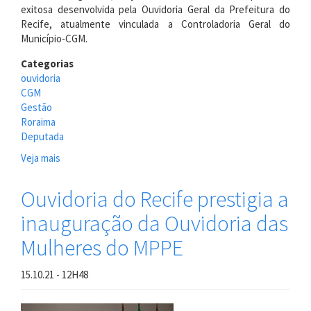
exitosa desenvolvida pela Ouvidoria Geral da Prefeitura do
Recife, atualmente vinculada a Controladoria Geral do
Município-CGM.
Categorias
ouvidoria
CGM
Gestão
Roraima
Deputada
Veja mais
sobre
OGMR
recebe
Ouvidoria do Recife prestigia a
visita
inauguração da Ouvidoria das
da
Deputada
Mulheres do MPPE
e
Ouvidora
15.10.21 - 12H48
Legislativa
de
Roraima.