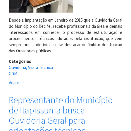
Desde a Implantação em Janeiro de 2015 que a Ouvidoria Geral
do Município do Recife, recebe profissionais da área e demais
interessados em conhecer o processo de estruturação e
procedimentos técnicos adotados pela instituição, que vem
sempre buscando inovar e se destacar no âmbito de atuação
das Ouvidorias públicas.
Categorias
Ouvidoria; Visita Técnica
CGM
Veja mais
sobre
Residente
em
Representante do Município
Saúde
de Itapissuma busca
Pública
visita
Ouvidoria Geral para
Ouvidoria
Recife
orientações técnicas