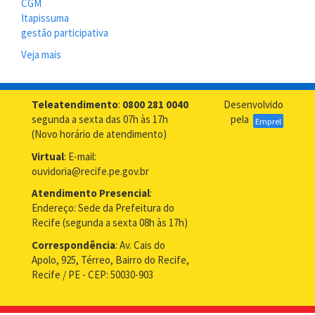
CGM
Itapissuma
gestão participativa
Veja mais
sobre
Representante
do
Município
Teleatendimento
:
0800 281 0040
Desenvolvido
de
segunda a sexta das 07h às 17h
pela
Emprel
Itapissuma
(Novo horário de atendimento)
busca
Virtual
: E-mail:
Ouvidoria
ouvidoria@recife.pe.gov.br
Geral
para
Atendimento Presencial
:
orientações
Endereço: Sede da Prefeitura do
técnicas
Recife (segunda a sexta 08h às 17h)
Correspondência
: Av. Cais do
Apolo, 925, Térreo, Bairro do Recife,
Recife / PE - CEP: 50030-903