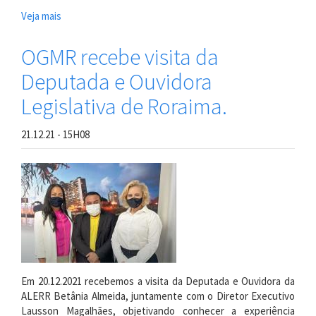
Veja mais
sobre
Ouvidoria
Geral
OGMR recebe visita da
comemora
Deputada e Ouvidora
7
anos
Legislativa de Roraima.
de
atuação
21.12.21 - 15H08
Em 20.12.2021 recebemos a visita da Deputada e Ouvidora da
ALERR Betânia Almeida, juntamente com o Diretor Executivo
Lausson Magalhães, objetivando conhecer a experiência