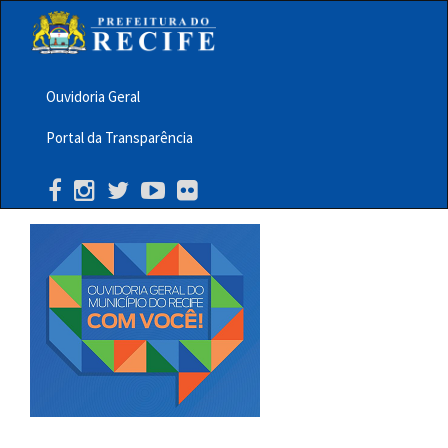
Pular
para
o
conteúdo
principal
Ouvidoria Geral
Menu
Portal da Transparência
Barra
Topo
PCR
Buscar