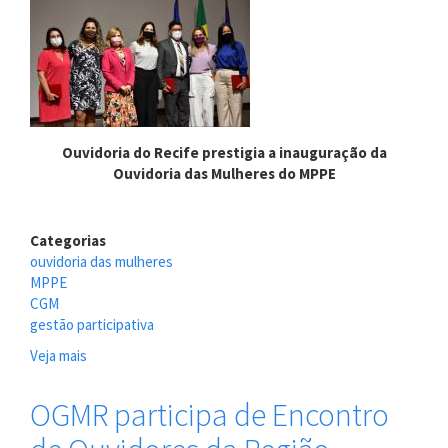
Ouvidoria do Recife prestigia a inauguração da
Ouvidoria das Mulheres do MPPE
Categorias
ouvidoria das mulheres
MPPE
CGM
gestão participativa
Veja mais
sobre
Ouvidoria
do
OGMR participa de Encontro
Recife
prestigia