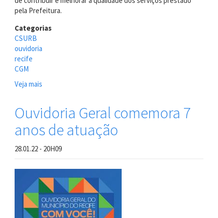
de contribuir e melhorar a qualidade dos serviços prestado
pela Prefeitura.
Categorias
CSURB
ouvidoria
recife
CGM
Veja mais
sobre
CSURB
realiza
Ouvidoria Geral comemora 7
fixação
anos de atuação
de
cartazes
da
28.01.22 - 20H09
Ouvidoria
nos
mercados
públicos
do
Recife