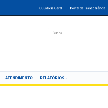
Ouvidoria Geral
Portal da Transparência
Menu
Barra
Topo
Search
scar
PCR
ATENDIMENTO
RELATÓRIOS