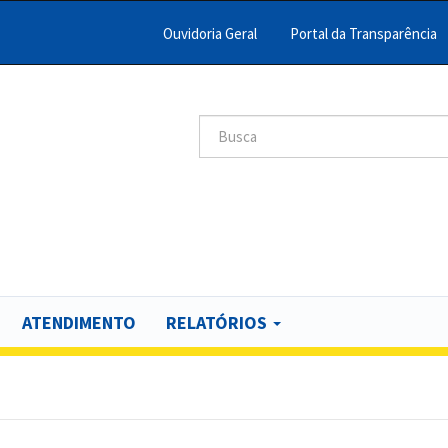
Ouvidoria Geral
Portal da Transparência
Menu
Barra
Topo
Search
scar
PCR
ATENDIMENTO
RELATÓRIOS