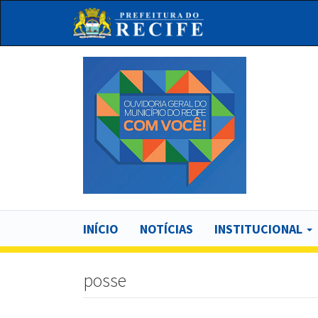
Pular
para
o
conteúdo
principal
Bu
Main
INÍCIO
NOTÍCIAS
INSTITUCIONAL
navigation
posse