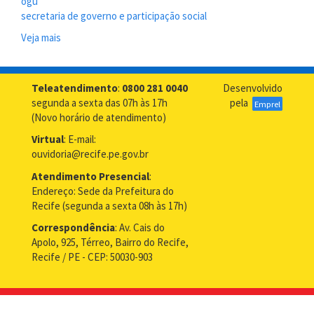
ogu
secretaria de governo e participação social
Veja mais
sobre
Ouvidoria
Geral
do
Teleatendimento
:
0800 281 0040
Desenvolvido
Recife
segunda a sexta das 07h às 17h
pela
Emprel
conquista
(Novo horário de atendimento)
Premiação
Virtual
: E-mail:
Nacional
ouvidoria@recife.pe.gov.br
Atendimento Presencial
:
Endereço: Sede da Prefeitura do
Recife (segunda a sexta 08h às 17h)
Correspondência
: Av. Cais do
Apolo, 925, Térreo, Bairro do Recife,
Recife / PE - CEP: 50030-903