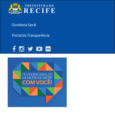
Pular
para
o
conteúdo
principal
Ouvidoria Geral
Menu
Portal da Transparência
Barra
Topo
PCR
Buscar