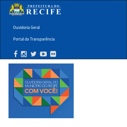
Pular
para
o
conteúdo
principal
Ouvidoria Geral
Menu
Portal da Transparência
Barra
Topo
PCR
Buscar