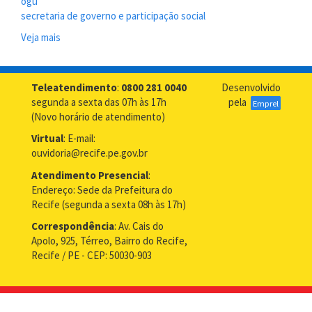
ogu
secretaria de governo e participação social
Veja mais
sobre
Ouvidoria
Geral
do
Teleatendimento
:
0800 281 0040
Desenvolvido
Recife
segunda a sexta das 07h às 17h
pela
Emprel
conquista
(Novo horário de atendimento)
Premiação
Virtual
: E-mail:
Nacional
ouvidoria@recife.pe.gov.br
Atendimento Presencial
:
Endereço: Sede da Prefeitura do
Recife (segunda a sexta 08h às 17h)
Correspondência
: Av. Cais do
Apolo, 925, Térreo, Bairro do Recife,
Recife / PE - CEP: 50030-903