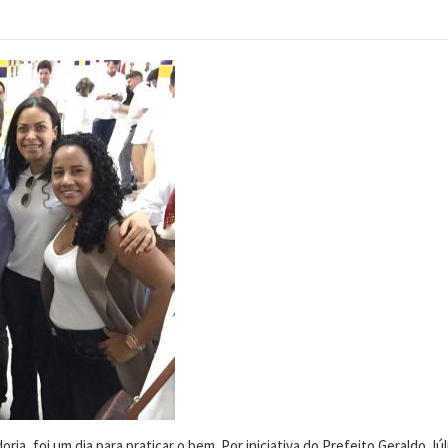
doria, foi um dia para praticar o bem. Por iniciativa do Prefeito Geraldo J