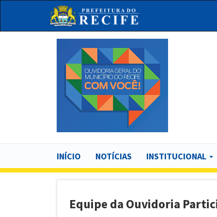
Pular
para
o
conteúdo
principal
Bu
Main
INÍCIO
NOTÍCIAS
INSTITUCIONAL
navigation
Equipe da Ouvidoria Parti