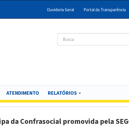
Ouvidoria Geral
Portal da Transparência
Menu
Barra
Topo
Search
scar
PCR
ATENDIMENTO
RELATÓRIOS
cipa da Confrasocial promovida pela SE