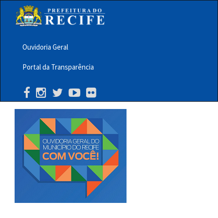
Pular
para
o
conteúdo
principal
Ouvidoria Geral
Menu
Portal da Transparência
Barra
Topo
PCR
Buscar