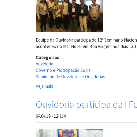
Equipe da Ouvidoria participa do 12º Seminário Naci
aconteceu no Mar Hotel em Boa Viagem nos dias 13,14
Categorias
ouvidoria
Governo e Participação Social
Seminário de Ouvidores e Ouvidorias
Veja mais
sobre
Equipe
da
Ouvidoria participa da I 
Ouvidoria
Participa
04.04.19 - 12H14
do
12º
Seminário