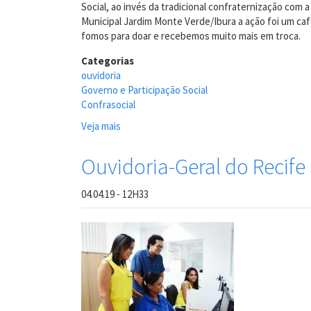
Social, ao invés da tradicional confraternização com 
Municipal Jardim Monte Verde/Ibura a ação foi um café
fomos para doar e recebemos muito mais em troca.
Categorias
ouvidoria
Governo e Participação Social
Confrasocial
Veja mais
sobre
Equipe
da
Ouvidoria-Geral do Recife 
Ouvidoria
Participa
04.04.19 - 12H33
da
Confrasocial
promovida
pela
SEGOV