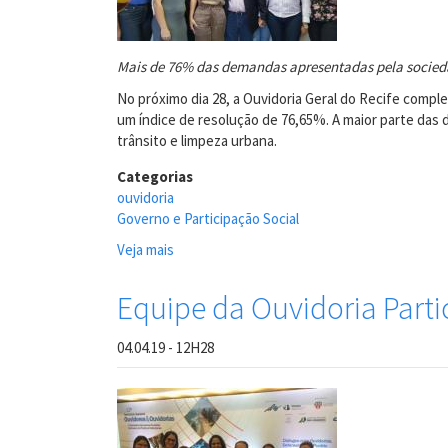
Cruz
Mais de 76% das demandas apresentadas pela socied
No próximo dia 28, a Ouvidoria Geral do Recife compl
um índice de resolução de 76,65%. A maior parte das
trânsito e limpeza urbana.
Categorias
ouvidoria
Governo e Participação Social
Veja mais
sobre
Ouvidoria
Geral
Equipe da Ouvidoria Parti
do
Recife
04.04.19 - 12H28
comemora
três
anos
de
criação