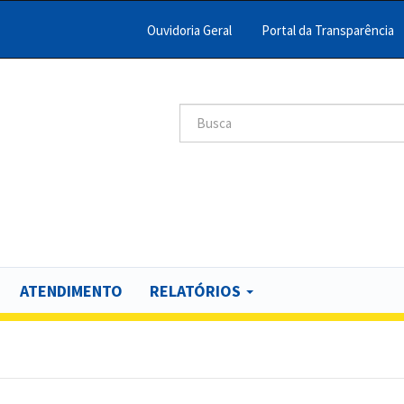
Ouvidoria Geral
Portal da Transparência
Menu
Barra
Topo
Search
scar
PCR
ATENDIMENTO
RELATÓRIOS