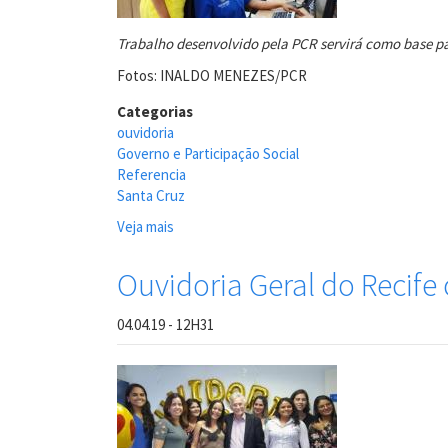
Trabalho desenvolvido pela PCR servirá como base p
Fotos: INALDO MENEZES/PCR
Categorias
ouvidoria
Governo e Participação Social
Referencia
Santa Cruz
Veja mais
sobre
Ouvidoria-
Geral
Ouvidoria Geral do Recife
do
Recife
04.04.19 - 12H31
agora
é
referência
para
o
Santa