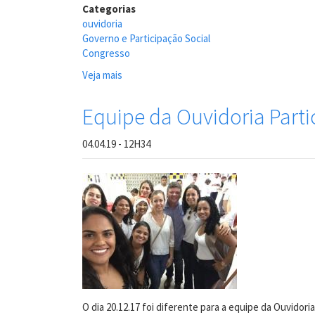
Categorias
ouvidoria
Governo e Participação Social
Congresso
Veja mais
sobre
Ouvidoria
do
Equipe da Ouvidoria Part
Recife
marca
04.04.19 - 12H34
presença
no
20º
Congresso
Brasileiro
de
Ouvidores/Ombudsman
realizado
no
Paraná
O dia 20.12.17 foi diferente para a equipe da Ouvidori