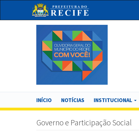
Pular
para
o
conteúdo
principal
Bu
Main
INÍCIO
NOTÍCIAS
INSTITUCIONAL
navigation
Governo e Participação Social