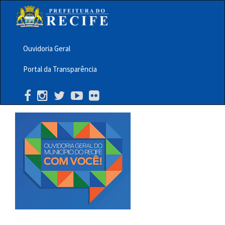
Pular
para
o
conteúdo
principal
Ouvidoria Geral
Menu
Portal da Transparência
Barra
Topo
PCR
Buscar