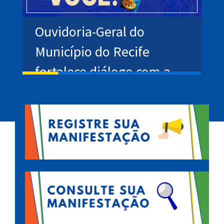
de
Ouvidoria-Geral do
T
a
Município do Recife
J
fortalece diálogo com a
g
população durante o
Carnaval