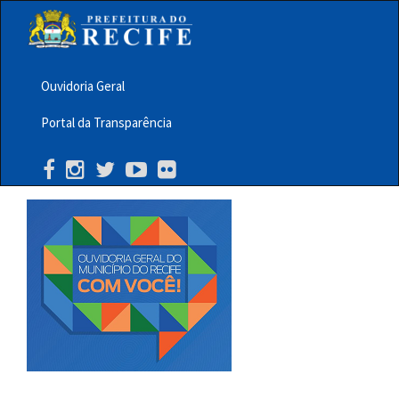
Pular
para
o
conteúdo
principal
Ouvidoria Geral
Menu
Portal da Transparência
Barra
Topo
PCR
Buscar