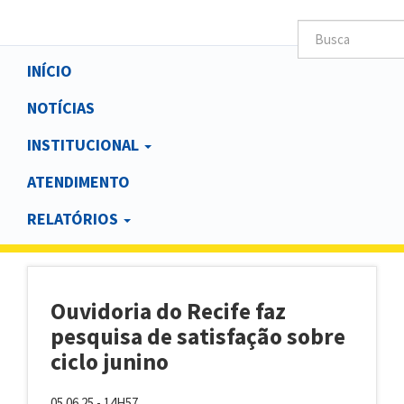
Main
INÍCIO
navigation
NOTÍCIAS
INSTITUCIONAL
ATENDIMENTO
RELATÓRIOS
Ouvidoria do Recife faz
pesquisa de satisfação sobre
ciclo junino
05.06.25 - 14H57