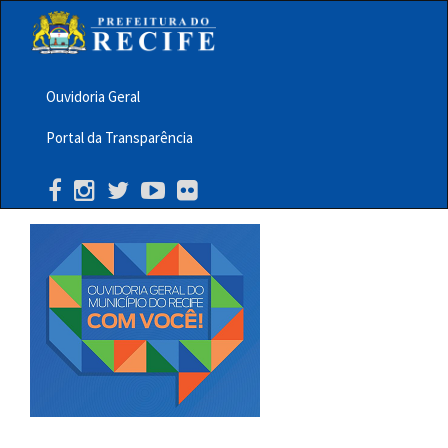
Pular
para
o
conteúdo
principal
Ouvidoria Geral
Menu
Portal da Transparência
Barra
Topo
PCR
Buscar