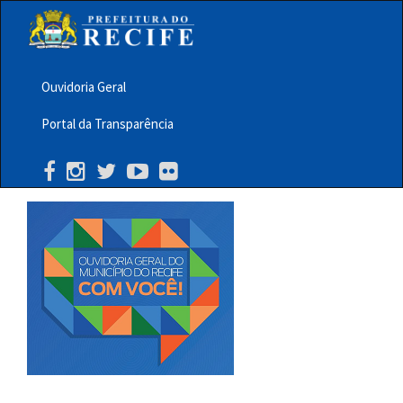
Pular
para
o
conteúdo
principal
Ouvidoria Geral
Menu
Portal da Transparência
Barra
Topo
PCR
Buscar