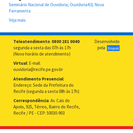
Seminário Nacional de Ouvidoria; Ouvidoria4.0; Nova
Ferramenta
Veja mais
sobre
Prefeitura
do
Recife
Teleatendimento
:
0800 281 0040
Desenvolvido
apresenta
segunda a sexta das 07h às 17h
pela
Emprel
projeto
(Novo horário de atendimento)
em
Virtual
: E-mail:
Seminário
ouvidoria@recife.pe.gov.br
Nacional
de
Atendimento Presencial
:
Ouvidoria
Endereço: Sede da Prefeitura do
Recife (segunda a sexta 08h às 17h)
Correspondência
: Av. Cais do
Apolo, 925, Térreo, Bairro do Recife,
Recife / PE - CEP: 50030-903