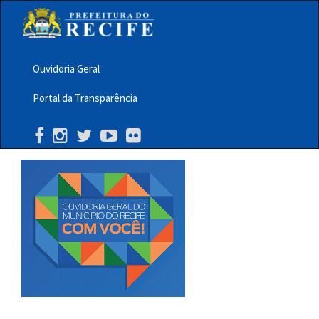
Pular
para
o
conteúdo
principal
Ouvidoria Geral
Menu
Portal da Transparência
Barra
Topo
PCR
Buscar