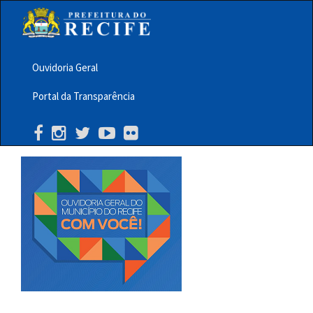
Pular
para
o
conteúdo
principal
Ouvidoria Geral
Menu
Portal da Transparência
Barra
Topo
PCR
Buscar