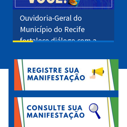
de
Ouvidoria-Geral do
T
a
Município do Recife
J
fortalece diálogo com a
g
população durante o
Carnaval