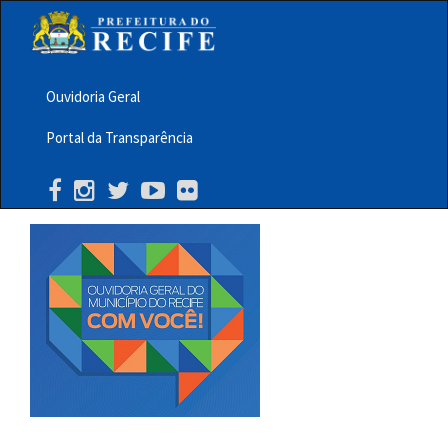
Pular
para
o
conteúdo
principal
Ouvidoria Geral
Menu
Portal da Transparência
Barra
Topo
PCR
Buscar