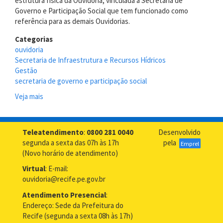
estrutura física da Ouvidoria, vinculada a Secretaria de
Governo e Participação Social que tem funcionado como
referência para as demais Ouvidorias.
Categorias
ouvidoria
Secretaria de Infraestrutura e Recursos Hídricos
Gestão
secretaria de governo e participação social
Veja mais
sobre
Ouvidoria
de
Infraestrutura
Teleatendimento
:
0800 281 0040
Desenvolvido
e
segunda a sexta das 07h às 17h
pela
Emprel
Recursos
(Novo horário de atendimento)
Hídricos
Virtual
: E-mail:
de
ouvidoria@recife.pe.gov.br
PE
visita
Atendimento Presencial
:
a
Endereço: Sede da Prefeitura do
Ouvidoria
Recife (segunda a sexta 08h às 17h)
Geral