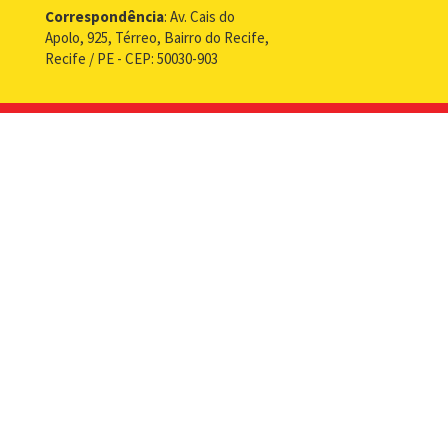
Correspondência
: Av. Cais do
do
Apolo, 925, Térreo, Bairro do Recife,
Recife
Recife / PE - CEP: 50030-903