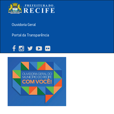
Pular
para
o
conteúdo
principal
Ouvidoria Geral
Menu
Portal da Transparência
Barra
Topo
PCR
Buscar