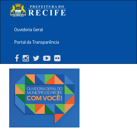
Pular
para
o
conteúdo
principal
Ouvidoria Geral
Menu
Portal da Transparência
Barra
Topo
PCR
Buscar