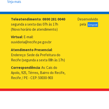
Veja mais
sobre
Ouvidoria
participa
de
Teleatendimento
:
0800 281 0040
Desenvolvido
encontro
segunda a sexta das 07h às 17h
pela
Emprel
que
(Novo horário de atendimento)
marca
Virtual
: E-mail:
o
ouvidoria@recife.pe.gov.br
Dia
da
Atendimento Presencial
:
Mulher
Endereço: Sede da Prefeitura do
Negra
Recife (segunda a sexta 08h às 17h)
Correspondência
: Av. Cais do
Apolo, 925, Térreo, Bairro do Recife,
Recife / PE - CEP: 50030-903