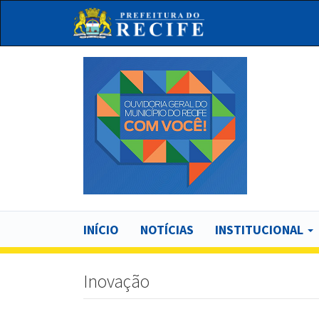
Pular
para
o
conteúdo
principal
Bu
Main
INÍCIO
NOTÍCIAS
INSTITUCIONAL
navigation
Inovação