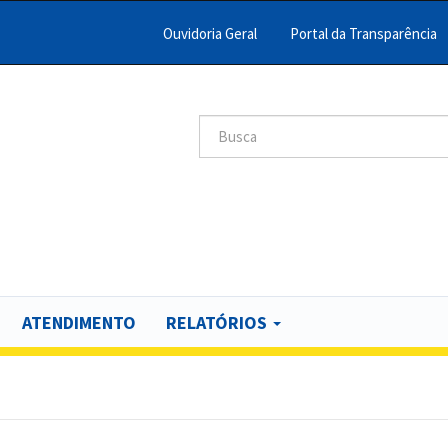
Ouvidoria Geral
Portal da Transparência
Menu
Barra
Topo
Search
scar
PCR
ATENDIMENTO
RELATÓRIOS