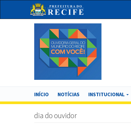
Pular
para
o
conteúdo
principal
Bu
Main
INÍCIO
NOTÍCIAS
INSTITUCIONAL
navigation
dia do ouvidor