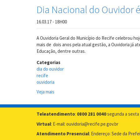
Dia Nacional do Ouvidor 
16.03.17 - 18H00
A Ouvidoria Geral do Município do Recife celebrou ho
mais de dois anos pela atual gestão, a Ouvidoria já
Educação, dentre outras.
Categorias
dia do ouvidor
recife
ouvidoria
Veja mais
sobre
Dia
Nacional
do
Teleatendimento
:
0800 281 0040
segunda a sexta 
Ouvidor
Virtual
: E-mail: ouvidoria@recife.pe.gov.br
é
comemorado
Atendimento Presencial
: Endereço: Sede da Prefe
no