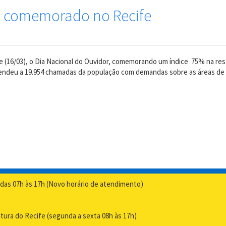
é comemorado no Recife
je (16/03), o Dia Nacional do Ouvidor, comemorando um índice 75% na re
 atendeu a 19.954 chamadas da população com demandas sobre as áreas de
das 07h às 17h (Novo horário de atendimento)
itura do Recife (segunda a sexta 08h às 17h)