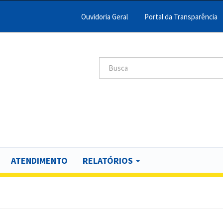
Ouvidoria Geral
Portal da Transparência
Menu
Barra
Topo
Search
scar
PCR
ATENDIMENTO
RELATÓRIOS