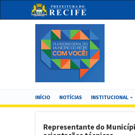
Pular
para
o
conteúdo
principal
Bu
Main
INÍCIO
NOTÍCIAS
INSTITUCIONAL
navigation
Representante do Município