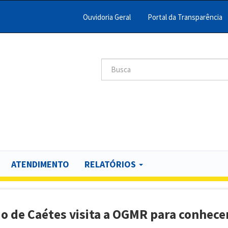
Ouvidoria Geral
Portal da Transparência
Menu
Barra
Topo
Search
scar
PCR
ATENDIMENTO
RELATÓRIOS
 de Caétes visita a OGMR para conhecer