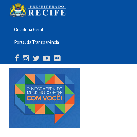
Pular
para
o
conteúdo
principal
Ouvidoria Geral
Menu
Portal da Transparência
Barra
Topo
PCR
Buscar