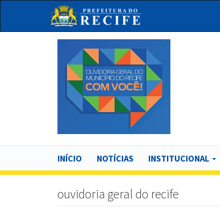
Pular
para
o
conteúdo
principal
Bu
Main
INÍCIO
NOTÍCIAS
INSTITUCIONAL
navigation
ouvidoria geral do recife