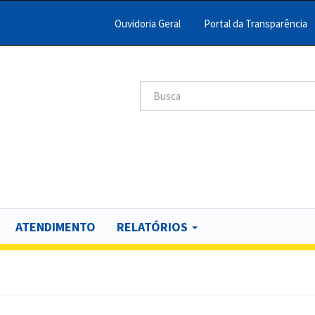
Ouvidoria Geral
Portal da Transparência
Menu
Barra
Topo
Search
scar
PCR
ATENDIMENTO
RELATÓRIOS