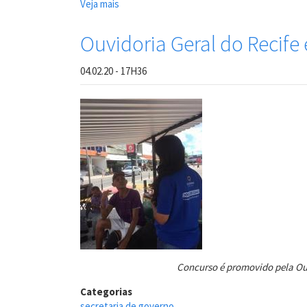
Veja mais
sobre
Trabalho
da
Ouvidoria Geral do Recife 
Ouvidoria
Geral
04.02.20 - 17H36
do
Município
do
Recife
é
destaque
nacional
Concurso é promovido pela Ouv
Categorias
secretaria de governo