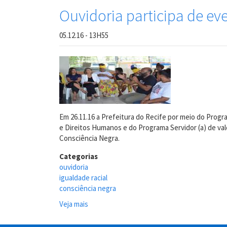
Ouvidoria participa de ev
05.12.16 - 13H55
Em 26.11.16 a Prefeitura do Recife por meio do Progr
e Direitos Humanos e do Programa Servidor (a) de val
Consciência Negra.
Categorias
ouvidoria
igualdade racial
consciência negra
Veja mais
sobre
Ouvidoria
participa