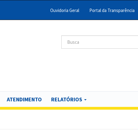
Ouvidoria Geral
Portal da Transparência
Menu
Barra
Topo
Search
scar
PCR
ATENDIMENTO
RELATÓRIOS