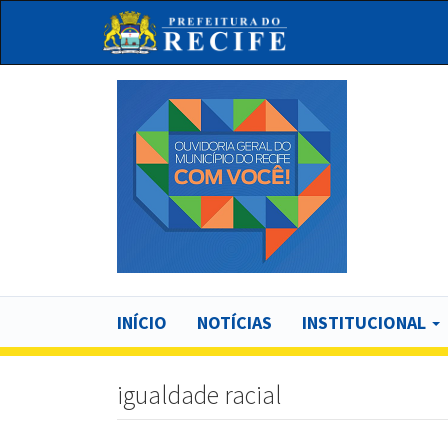
Pular
para
o
conteúdo
principal
Bu
Main
INÍCIO
NOTÍCIAS
INSTITUCIONAL
navigation
igualdade racial