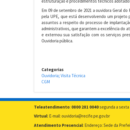
estruturação e procedimentos técnicos adotados 
Em 09 de setembro de 2021 a ouvidora Geral do 
pela UPE, que está desenvolvendo um projeto pa
assuntos a respeito do processo de implantação
administrativos, que garantem a excelência do a
e externou sua satisfação com os serviços pre
Ouvidoria pública.
Categorias
Ouvidoria; Visita Técnica
CGM
Teleatendimento
:
0800 281 0040
segunda a sexta 
Virtual
: E-mail: ouvidoria@recife.pe.gov.br
Atendimento Presencial
: Endereço: Sede da Prefe