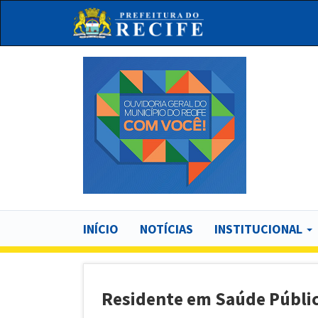
Pular
para
o
conteúdo
principal
Bu
Main
INÍCIO
NOTÍCIAS
INSTITUCIONAL
navigation
Residente em Saúde Pública