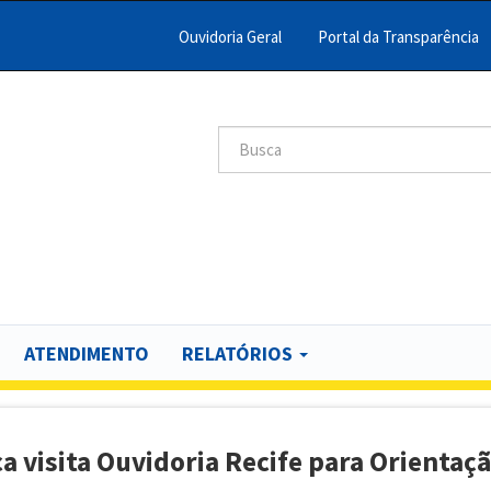
Ouvidoria Geral
Portal da Transparência
Menu
Barra
Topo
Search
scar
PCR
ATENDIMENTO
RELATÓRIOS
 visita Ouvidoria Recife para Orientaç