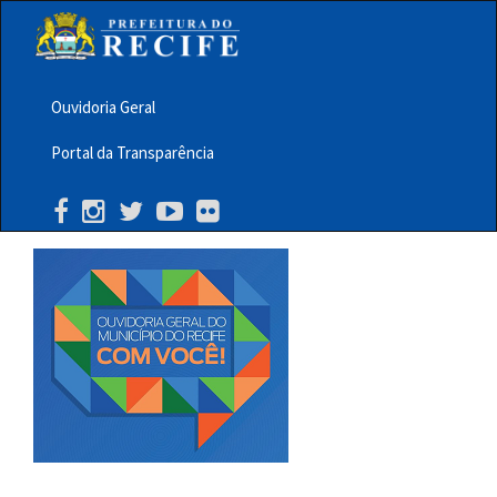
Pular
para
o
conteúdo
principal
Ouvidoria Geral
Menu
Portal da Transparência
Barra
Topo
PCR
Buscar