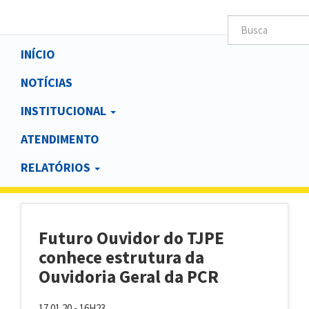
Main
INÍCIO
navigation
NOTÍCIAS
INSTITUCIONAL
ATENDIMENTO
RELATÓRIOS
Futuro Ouvidor do TJPE
conhece estrutura da
Ouvidoria Geral da PCR
17.01.20 - 16H23