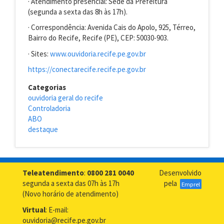
· Atendimento presencial: Sede da Prefeitura
(segunda a sexta das 8h às 17h).
· Correspondência: Avenida Cais do Apolo, 925, Térreo,
Bairro do Recife, Recife (PE), CEP: 50030-903.
· Sites:
www.ouvidoria.recife.pe.gov.br
https://conectarecife.recife.pe.gov.br
Categorias
ouvidoria geral do recife
Controladoria
ABO
destaque
Teleatendimento
:
0800 281 0040
Desenvolvido
segunda a sexta das 07h às 17h
pela
Emprel
(Novo horário de atendimento)
Virtual
: E-mail:
ouvidoria@recife.pe.gov.br