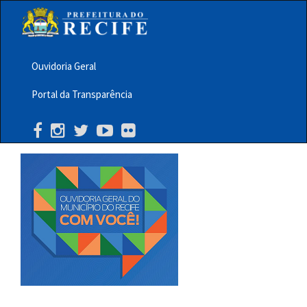
Pular
para
o
conteúdo
principal
Ouvidoria Geral
Menu
Portal da Transparência
Barra
Topo
PCR
Buscar