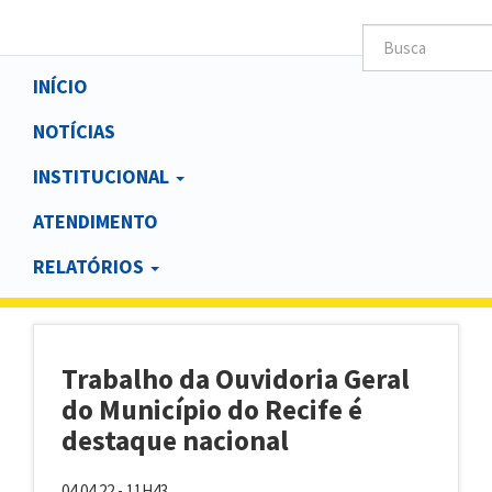
Main
INÍCIO
navigation
NOTÍCIAS
INSTITUCIONAL
ATENDIMENTO
RELATÓRIOS
Trabalho da Ouvidoria Geral
do Município do Recife é
destaque nacional
04.04.22 - 11H43