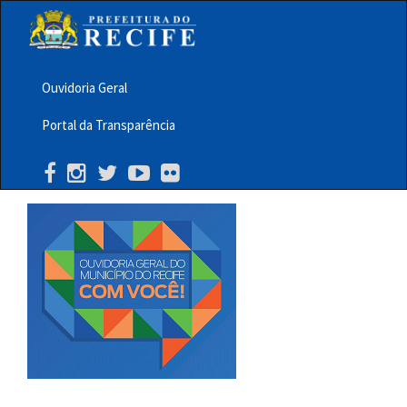
Pular
para
o
conteúdo
principal
Ouvidoria Geral
Menu
Portal da Transparência
Barra
Topo
PCR
Buscar