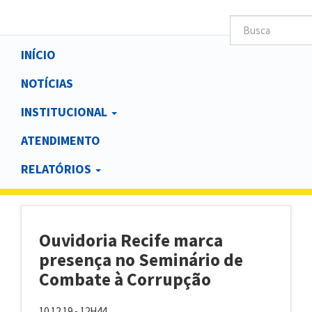
Main
INÍCIO
navigation
NOTÍCIAS
INSTITUCIONAL
ATENDIMENTO
RELATÓRIOS
Ouvidoria Recife marca
presença no Seminário de
Combate à Corrupção
10.12.19 - 12H44