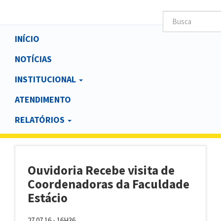
Main
INÍCIO
navigation
NOTÍCIAS
INSTITUCIONAL
ATENDIMENTO
RELATÓRIOS
Ouvidoria Recebe visita de
Coordenadoras da Faculdade
Estácio
27.07.16 - 16H36