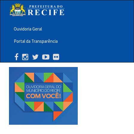
Pular
para
o
conteúdo
principal
Ouvidoria Geral
Menu
Portal da Transparência
Barra
Topo
PCR
Buscar