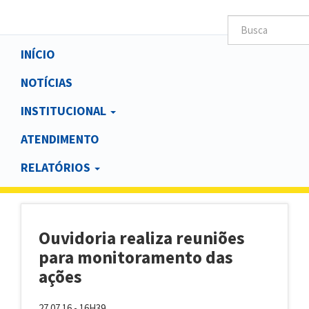
Main
INÍCIO
navigation
NOTÍCIAS
INSTITUCIONAL
ATENDIMENTO
RELATÓRIOS
Ouvidoria realiza reuniões
para monitoramento das
ações
27.07.16 - 16H39