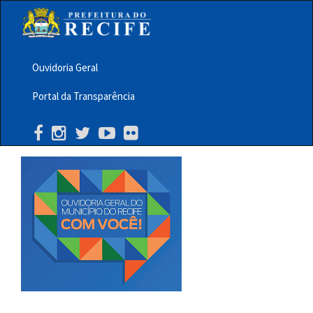
Pular
para
o
conteúdo
principal
Ouvidoria Geral
Menu
Portal da Transparência
Barra
Topo
PCR
Buscar