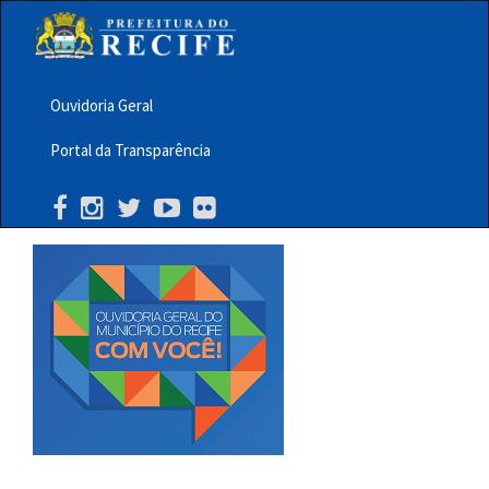
Pular
para
o
conteúdo
principal
Ouvidoria Geral
Menu
Portal da Transparência
Barra
Topo
PCR
Buscar