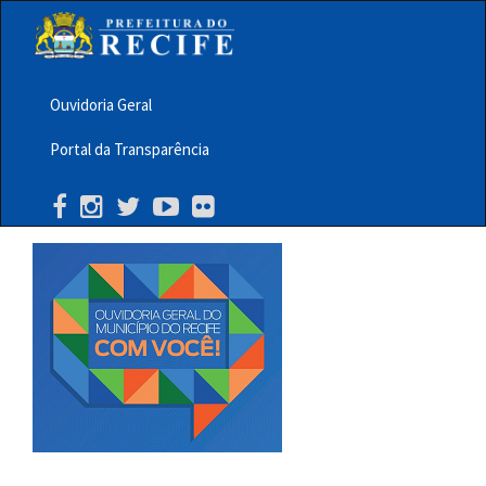
Pular
para
o
conteúdo
principal
Ouvidoria Geral
Menu
Portal da Transparência
Barra
Topo
PCR
Buscar