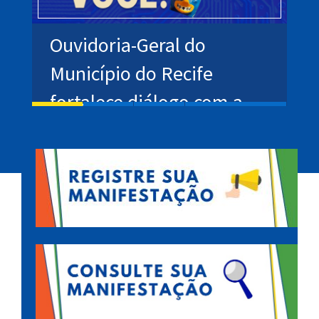
de
Ouvidoria-Geral do
T
a
Município do Recife
J
fortalece diálogo com a
g
população durante o
Carnaval