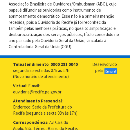
Associação Brasileira de Ouvidores/Ombudsman (ABO), cujo
papel é difundir as ouvidorias como instrumento de
aprimoramento democrático. Esse não é a primeira menção
recebida, pois a Ouvidoria do Recife já foi reconhecida
também pelas melhores práticas, no quesito simplificação e
desburocratização dos serviços públicos, título concedido no
ano passado pela Ouvidoria Geral da União, vinculada à
Controladoria-Geral da União(CGU).
Teleatendimento
:
0800 281 0040
Desenvolvido
segunda a sexta das 07h às 17h
pela
Emprel
(Novo horário de atendimento)
Virtual
: E-mail:
ouvidoria@recife.pe.gov.br
Atendimento Presencial
:
Endereço: Sede da Prefeitura do
Recife (segunda a sexta 08h às 17h)
Correspondência
: Av. Cais do
Apolo, 925, Térreo, Bairro do Recife,