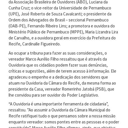
da Associação Brasileira de Ouvidores (ABO), Luciana da
Cunha Cruz; o vice-reitor da Universidade de Pernambuco
(UPE), José Roberto de Souza Cavalcanti; o presidente da
Ordem dos Advogados do Brasil – seccional Pernambuco
(OAB-PE), Fernando Ribeiro Lins; a promotora e ouvidora do
Ministério Público de Pernambuco (MPPE), Maria Lizandra Lira
de Carvalho, e a ouvidora geral em exercício da Prefeitura do
Recife, Cardinalle Figueiredo.
Ao ocupar a tribuna para fazer as suas considerações, o
vereador Marco Aurélio Filho ressaltou que é através da
Ouvidoria que os cidadãos podem fazer suas denúncias,
críticas e sugestões, além de terem acesso à informação. Ele
agradeceu o empenho e a dedicação dos servidores que
atuam na Ouvidoria da Câmara do Recife, da mesma forma ao
presidente da Casa, vereador Romerinho Jatobá (PSB), que
lhe convidou para ser ouvidor do Poder Legislativo.
“A Ouvidoria é uma importante ferramenta de cidadania”,
ressaltou. ”Ao assumir a Ouvidoria da Câmara Municipal do
Recife ratifiquei tudo o que pensamos sobre a nossa missão
enquanto vereador: somos pontes entre as pessoas e o poder
constituído”. Marco Aurélio Filho afirmou, ainda, que objetiva