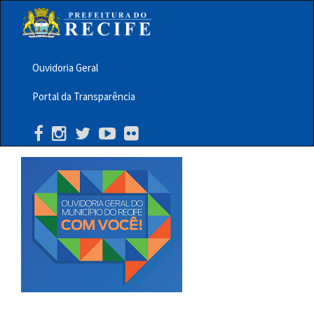
Pular
para
o
conteúdo
principal
Ouvidoria Geral
Menu
Portal da Transparência
Barra
Topo
PCR
Buscar