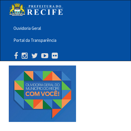
Pular
para
o
conteúdo
principal
Ouvidoria Geral
Menu
Portal da Transparência
Barra
Topo
PCR
Buscar