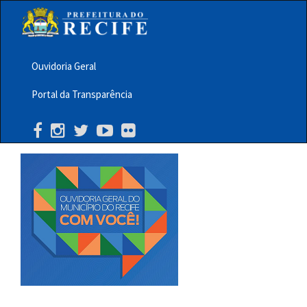
Pular
para
o
conteúdo
principal
Ouvidoria Geral
Menu
Portal da Transparência
Barra
Topo
PCR
Buscar