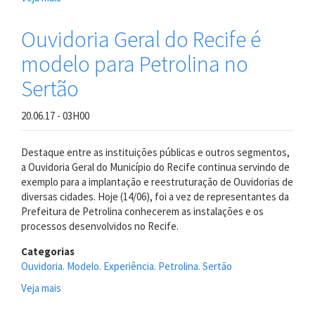
Ouvidoria
Geral
Ouvidoria Geral do Recife é
do
modelo para Petrolina no
Recife
é
Sertão
modelo
para
20.06.17 - 03H00
Petrolina
no
Sertão
Destaque entre as instituições públicas e outros segmentos,
a Ouvidoria Geral do Município do Recife continua servindo de
exemplo para a implantação e reestruturação de Ouvidorias de
diversas cidades. Hoje (14/06), foi a vez de representantes da
Prefeitura de Petrolina conhecerem as instalações e os
processos desenvolvidos no Recife.
Categorias
Ouvidoria. Modelo. Experiência. Petrolina. Sertão
Veja mais
sobre
Ouvidoria