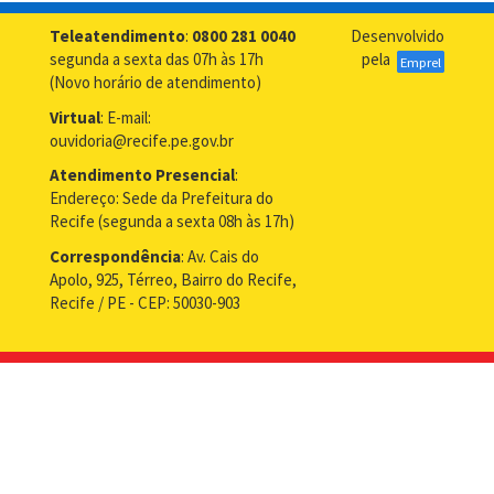
Geral
do
Teleatendimento
:
0800 281 0040
Desenvolvido
Recife
segunda a sexta das 07h às 17h
pela
Emprel
é
(Novo horário de atendimento)
modelo
Virtual
: E-mail:
para
ouvidoria@recife.pe.gov.br
Petrolina
no
Atendimento Presencial
:
Sertão
Endereço: Sede da Prefeitura do
Recife (segunda a sexta 08h às 17h)
Correspondência
: Av. Cais do
Apolo, 925, Térreo, Bairro do Recife,
Recife / PE - CEP: 50030-903