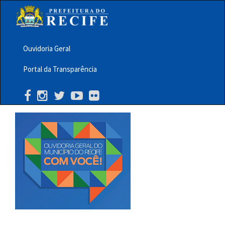
Pular
para
o
conteúdo
principal
Ouvidoria Geral
Menu
Portal da Transparência
Barra
Topo
PCR
Buscar